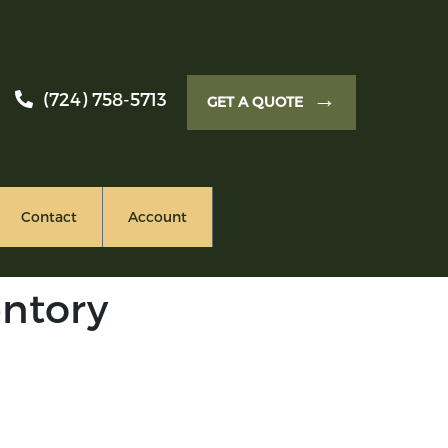
→
(724) 758-5713
GET A QUOTE
Contact
Account
entory