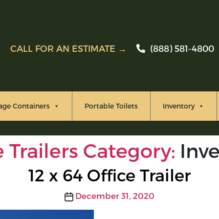
CALL FOR AN ESTIMATE →
(888) 581-4800
age Containers
Portable Toilets
Inventory
e Trailers Category:
Inv
12 x 64 Office Trailer
Post
December 31, 2020
date