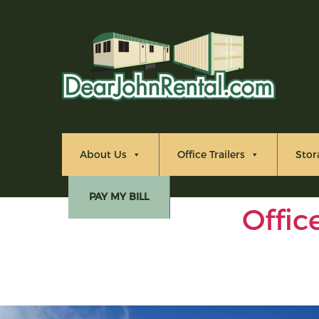
About Us
Office Trailers
Stor
PAY MY BILL
Offic